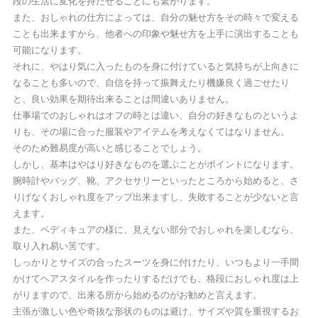
段の生活に変化を持たせることにも繋がります。
また、おしゃれの仕方によっては、自分の魅せ方をその時々で変える
ことも出来ますから、他者への印象や魅せ方を上手に演出することも
可能になります。
それに、やはり気に入ったものを身に付けていると気持ちが上向きに
なることも多いので、自信を持って振舞えたり機嫌良く過ごせたり
と、良い効果を期待出来ることは間違いありません。
仕事場でのおしゃれはオフの時とは違い、自分の好きなものというよ
りも、その場に合った服装やアイテムを考えなくてはなりません。
そのため難易度が高いと感じることでしょう。
しかし、基本はやはり好きなものを選ぶことがポイントになります。
腕時計やバッグ、靴、アクセサリーといったところから始めると、さ
りげなくおしゃれ度をアップ出来ますし、失敗することが少ないと言
えます。
また、ペディキュアの様に、見えない部分でおしゃれを楽しむなら、
取り入れ易い筈です。
しっかりとサイズの合ったスーツを身に付けたり、いつもより一手間
かけてヘアスタイルを作ったりするだけでも、格段におしゃれ度は上
がりますので、出来る所から始めるのがお勧めと言えます。
主張が激しい色や奇抜な形状のものは避け、サイズや質を重視するお