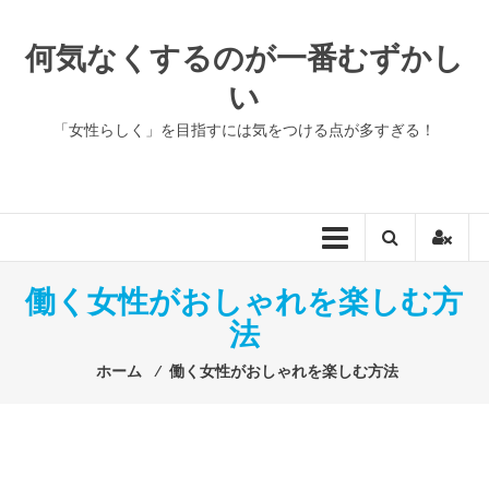
コ
ン
何気なくするのが一番むずかし
テ
い
ン
ツ
「女性らしく」を目指すには気をつける点が多すぎる！
へ
ス
キ
ッ
プ
働く女性がおしゃれを楽しむ方
法
ホーム
⁄
働く女性がおしゃれを楽しむ方法