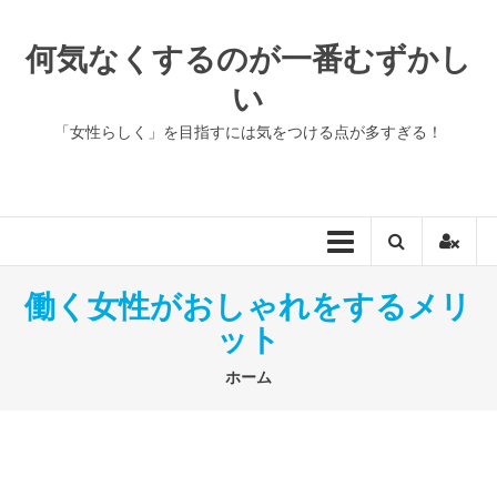
コ
ン
何気なくするのが一番むずかし
テ
い
ン
ツ
「女性らしく」を目指すには気をつける点が多すぎる！
へ
ス
キ
ッ
プ
働く女性がおしゃれをするメリ
ット
ホーム