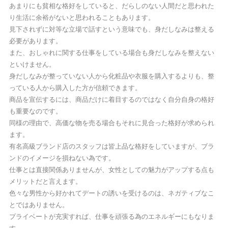
あまりにも貧相な格好をしていると、だらしのない人間だと思われた
り生活に余裕がないと思われることもあります。
見下されずに対等な立場で話すという意味でも、身だしなみは整える
必要があります。
また、おしゃれに関する仕事をしている場合も身だしなみを整えない
といけません。
身だしなみが整っていない人から化粧品や衣服を購入するよりも、整
っている人から購入した方が信頼できます。
商品を宣伝するには、商品だけに着目するのではなく自分自身の格好
も重要なのです。
同様の理由で、高価な物を売る場合もそれに見合った格好が求められ
ます。
有名高級ブランド店のスタッフは皆上品な格好をしていますが、ブラ
ンドのイメージを損ねない為です。
仕事とは直接関係ありませんが、女性としての魅力がアップする点も
メリットだと言えます。
色々な男性から好かれてデートの誘いを受けるのは、ネガティブなこ
とではありません。
プライベートが充実すれば、仕事を頑張る為のエネルギーにもなりま